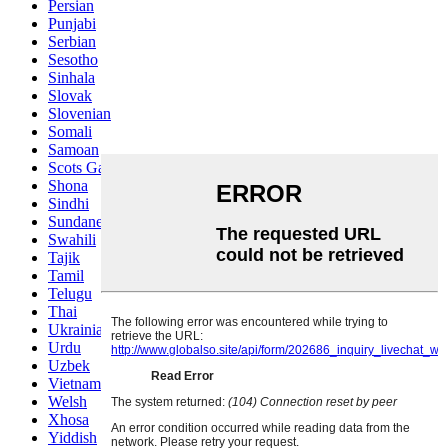
Persian
Punjabi
Serbian
Sesotho
Sinhala
Slovak
Slovenian
Somali
Samoan
Scots Gaelic
Shona
Sindhi
Sundanese
Swahili
Tajik
Tamil
Telugu
Thai
Ukrainian
Urdu
Uzbek
Vietnamese
Welsh
Xhosa
Yiddish