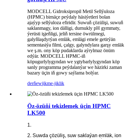
MODCELL Gidroksipropil Metil Sellýuloza
(HPMC) birnäçe peýdaly häsiýetleri bolan
ajaýyp sellýuloza efiridir. Suwuň çözülişi, suwuň
saklanmagy, ion dälligi, durnukly pH gymmaty,
ýerüsti işjeňligi, jeliň tersine öwrülmegi,
galyňlaşdyrýan emläk, emlägi emele getirýän
sementasiýa filmi, çalgy, galyndylara garşy emläk
we ş.m. ony köp pudaklarda aýrylmaz önüm
edýär. MODCELL HPMC-iň
köpugurlylygyndan we ygtybarlylygyndan köp
sanly programma peýdalanýar we häzirki zaman
bazary üçin iň gowy saýlama bolýar.
derňew
jikme-jiklik
Öz-özüňi tekizlemek üçin HPMC
LK500
1.
2. Suwda çözüliş, suw saklaýan emläk, ion