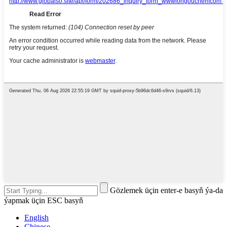
Gözlemek üçin enter-e basyň ýa-da
ýapmak üçin ESC basyň
English
Chinese