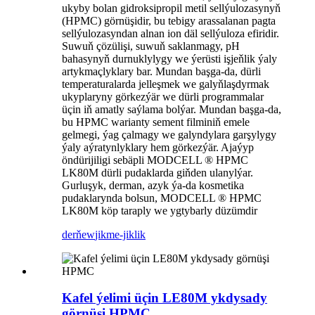
ukyby bolan gidroksipropil metil sellýulozasynyň
(HPMC) görnüşidir, bu tebigy arassalanan pagta
sellýulozasyndan alnan ion däl sellýuloza efiridir.
Suwuň çözülişi, suwuň saklanmagy, pH
bahasynyň durnuklylygy we ýerüsti işjeňlik ýaly
artykmaçlyklary bar. Mundan başga-da, dürli
temperaturalarda jelleşmek we galyňlaşdyrmak
ukyplaryny görkezýär we dürli programmalar
üçin iň amatly saýlama bolýar. Mundan başga-da,
bu HPMC warianty sement filminiň emele
gelmegi, ýag çalmagy we galyndylara garşylygy
ýaly aýratynlyklary hem görkezýär. Ajaýyp
öndürijiligi sebäpli MODCELL ® HPMC
LK80M dürli pudaklarda giňden ulanylýar.
Gurluşyk, derman, azyk ýa-da kosmetika
pudaklarynda bolsun, MODCELL ® HPMC
LK80M köp taraply we ygtybarly düzümdir
derňew
jikme-jiklik
Kafel ýelimi üçin LE80M ykdysady
görnüşi HPMC