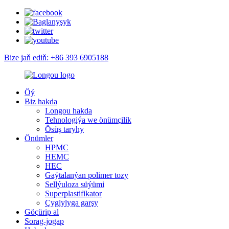
Bize jaň ediň: +86 393 6905188
Öý
Biz hakda
Longou hakda
Tehnologiýa we önümçilik
Ösüş taryhy
Önümler
HPMC
HEMC
HEC
Gaýtalanýan polimer tozy
Sellýuloza süýümi
Superplastifikator
Çyglylyga garşy
Göçürip al
Sorag-jogap