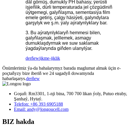
däl görnüş, durnukly PH bahasy, ýerüsti
işjeňlik, dürli temperaturada jel çözgüdiniň
üýtgemegi, galyňlaşma, sementasiýa film
emele getiriş, çalgy häsiýeti, galyndylara
garşylyk we ş.m. ýaly aýratynlyklary bar.
3. Bu aýratynlyklaryň hemmesi bilen,
galyňlaşmak, jelllemek, asmagy
durnuklaşdyrmak we suw saklamak
ýagdaýlarynda giňden ulanylýar.
derňew
jikme-jiklik
Önümlerimiz ýa-da bahalarymyz barada maglumat almak üçin e-
poçtaňyzy bize iberiň we 24 sagadyň dowamynda
habarlaşarys.
derňew
Goşuň: Rm3301, 1-nji bina, 700 700 likan ýoly, Putuo etraby,
Şanhaý, Hytaý.
Telefon: +86 393 6905188
Email: andy@longoucell.com
BIZ hakda