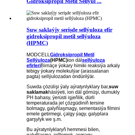
Gidroksipropil Metil Sellýul ...
Suw saklaýjy serişde sellýuloza efir
gidroksipropil metil sellýuloza
(HPMC)
MODCELL
Gidroksipropil Metil
Sellýuloza
(HPMC)
ion däl
sellýuloza
efirleri
Birnäçe ýokary himiki reaksiýa arkaly
tebigy ýokary molekulýar (arassalanan
pagta) sellýulozadan öndürilýär.
Suwda çözülişi ýaly aýratynlyklary bar,
suw
saklamak
häsiýeti, ion däl görnüşi, durnukly
PH bahasy, ýerüsti işjeňlik, dürli
temperaturada jel çözgüdiniň tersine
bolmagy, galyňlaşmagy, sementasiýa filmini
emele getirmegi, çalgy ýagy, galyplara
garşylyk we ş.m.
Bu aýratynlyklaryň hemmesi bilen,
galyňlaşma, jelllemek, asmagy