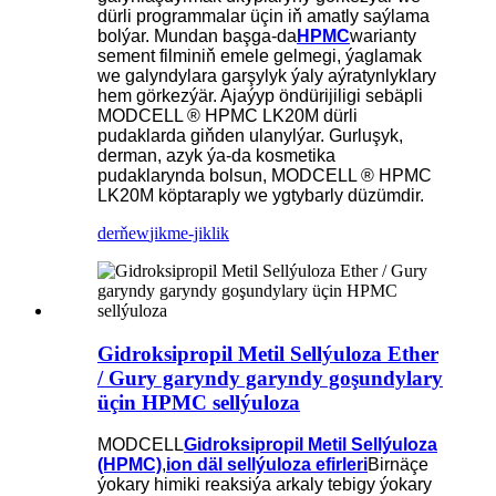
dürli programmalar üçin iň amatly saýlama
bolýar. Mundan başga-da
HPMC
warianty
sement filminiň emele gelmegi, ýaglamak
we galyndylara garşylyk ýaly aýratynlyklary
hem görkezýär. Ajaýyp öndürijiligi sebäpli
MODCELL ® HPMC LK20M dürli
pudaklarda giňden ulanylýar. Gurluşyk,
derman, azyk ýa-da kosmetika
pudaklarynda bolsun, MODCELL ® HPMC
LK20M köptaraply we ygtybarly düzümdir.
derňew
jikme-jiklik
Gidroksipropil Metil Sellýuloza Ether
/ Gury garyndy garyndy goşundylary
üçin HPMC sellýuloza
MODCELL
Gidroksipropil Metil Sellýuloza
(HPMC)
,
ion däl sellýuloza efirleri
Birnäçe
ýokary himiki reaksiýa arkaly tebigy ýokary