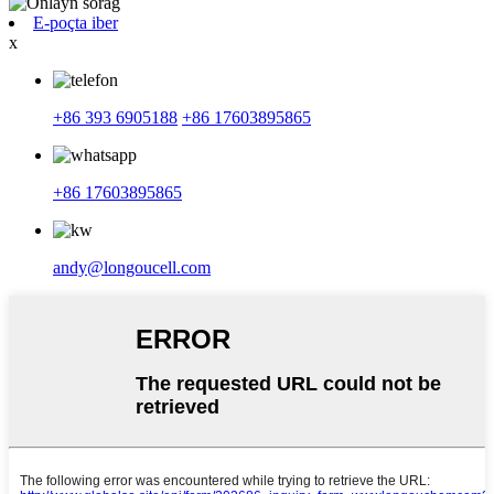
E-poçta iber
x
+86 393 6905188
+86 17603895865
+86 17603895865
andy@longoucell.com