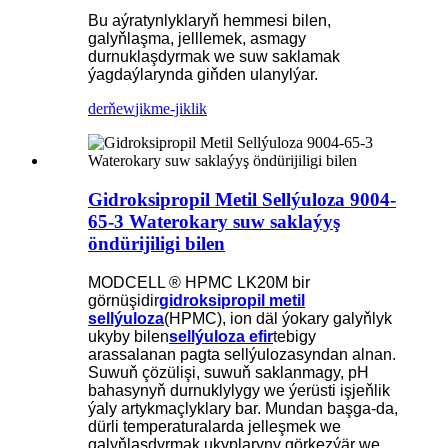
Bu aýratynlyklaryň hemmesi bilen,
galyňlaşma, jelllemek, asmagy
durnuklaşdyrmak we suw saklamak
ýagdaýlarynda giňden ulanylýar.
derňew
jikme-jiklik
Gidroksipropil Metil Sellýuloza 9004-
65-3 Waterokary suw saklaýyş
öndürijiligi bilen
MODCELL ® HPMC LK20M bir
görnüşidir
gidroksipropil metil
sellýuloza
(HPMC), ion däl ýokary galyňlyk
ukyby bilen
sellýuloza efir
tebigy
arassalanan pagta sellýulozasyndan alnan.
Suwuň çözülişi, suwuň saklanmagy, pH
bahasynyň durnuklylygy we ýerüsti işjeňlik
ýaly artykmaçlyklary bar. Mundan başga-da,
dürli temperaturalarda jelleşmek we
galyňlaşdyrmak ukyplaryny görkezýär we