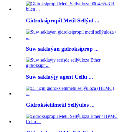
Gidroksipropil Metil Sellýul ...
Suw saklaýan gidroksiprop ...
Suw saklaýjy agent Cellu ...
Gidroksietilmetil Sellýulos ...