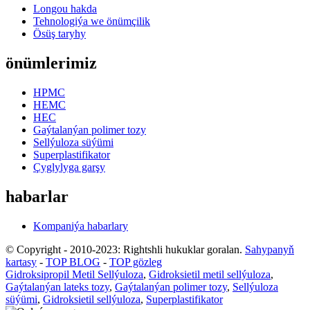
Longou hakda
Tehnologiýa we önümçilik
Ösüş taryhy
önümlerimiz
HPMC
HEMC
HEC
Gaýtalanýan polimer tozy
Sellýuloza süýümi
Superplastifikator
Çyglylyga garşy
habarlar
Kompaniýa habarlary
© Copyright - 2010-2023: Rightshli hukuklar goralan.
Sahypanyň
kartasy
-
TOP BLOG
-
TOP gözleg
Gidroksipropil Metil Sellýuloza
,
Gidroksietil metil sellýuloza
,
Gaýtalanýan lateks tozy
,
Gaýtalanýan polimer tozy
,
Sellýuloza
süýümi
,
Gidroksietil sellýuloza
,
Superplastifikator