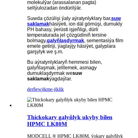
molekulýar (arassalanan pagta)
sellýulozadan öndürilýär.
Suwda çözülişi ýaly aýratynlyklary bar,
suw
saklamak
häsiýeti, ion däl görnüşi, durnukly
PH bahasy, ýerüsti işjeňligi, dürli
temperaturada jel çözgüdiniň tersine
bolmagy,
galyňlaşdyrmak
, sementasiýa film
emele getiriji, ýaglaýjy häsiýet, galyplara
garşylyk we ş.m.
Bu aýratynlyklaryň hemmesi bilen,
galyňlaşmak, jelllemek, asmagy
durnuklaşdyrmak we
suw
saklamak
ýagdaýlar.
derňew
jikme-jiklik
Thickokary galyňlyk ukyby bilen
HPMC LK80M
MODCELL ® HPMC LK80M, ýokary galyňlyk