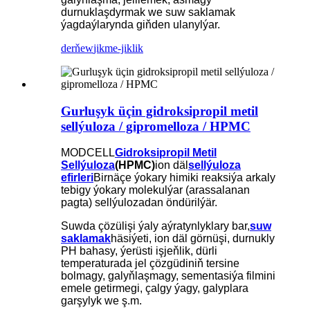
durnuklaşdyrmak we suw saklamak
ýagdaýlarynda giňden ulanylýar.
derňew
jikme-jiklik
Gurluşyk üçin gidroksipropil metil
sellýuloza / gipromelloza / HPMC
MODCELL
Gidroksipropil Metil
Sellýuloza
(HPMC)
ion däl
sellýuloza
efirleri
Birnäçe ýokary himiki reaksiýa arkaly
tebigy ýokary molekulýar (arassalanan
pagta) sellýulozadan öndürilýär.
Suwda çözülişi ýaly aýratynlyklary bar,
suw
saklamak
häsiýeti, ion däl görnüşi, durnukly
PH bahasy, ýerüsti işjeňlik, dürli
temperaturada jel çözgüdiniň tersine
bolmagy, galyňlaşmagy, sementasiýa filmini
emele getirmegi, çalgy ýagy, galyplara
garşylyk we ş.m.