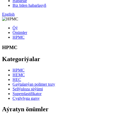
Habarlar
Biz bilen habarlaşyň
English
Öý
Önümler
HPMC
HPMC
Kategoriýalar
HPMC
HEMC
HEC
Gaýtalanýan polimer tozy
Sellýuloza süýümi
Superplastifikator
Çyglylyga garşy
Aýratyn önümler