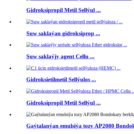
Gidroksipropil Metil Sellýul ...
Suw saklaýan gidroksiprop ...
Suw saklaýjy agent Cellu ...
Gidroksietilmetil Sellýulos ...
Gidroksipropil Metil Sellýul ...
Gaýtalanýan emulsiýa tozy AP2080 Bondoka