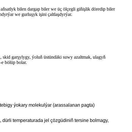
tlyk bilen dargap biler we üç ölçegli giňişlik döredip biler
dyrýar we gurluşyk işini çaltlaşdyrýar.
 skid garşylygy, ýoluň üstündäki suwy azaltmak, ulagyň
e bölüp bolar.
 tebigy ýokary molekulýar (arassalanan pagta)
k, dürli temperaturada jel çözgüdiniň tersine bolmagy,