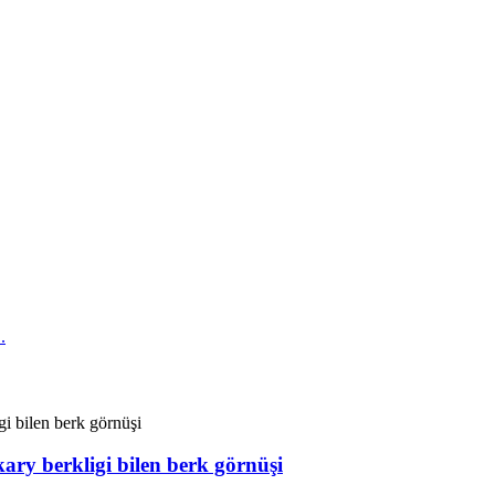
ry berkligi bilen berk görnüşi