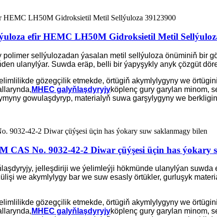
llýuloza efir HEMC LH50M Gidroksietil Metil Sellýulo
y polimer sellýulozadan ýasalan metil sellýuloza önüminiň bir gö
den ulanylýar. Suwda eräp, belli bir ýapyşykly anyk çözgüt döred
imlilikde gözegçilik etmekde, örtügiň akymlylygyny we örtügi
allarynda,
MHEC galyňlaşdyryjy
köplenç gury garylan minom, se
myny gowulaşdyryp, materialyň suwa garşylygyny we berkligini 
0M CAS No. 9032-42-2 Diwar çüýşesi üçin has ýokary 
aşdyryjy, jelleşdiriji we ýelimleýji hökmünde ulanylýan suwda e
ülişi we akymlylygy bar we suw esasly örtükler, gurluşyk materi
imlilikde gözegçilik etmekde, örtügiň akymlylygyny we örtügi
allarynda,
MHEC galyňlaşdyryjy
köplenç gury garylan minom, se