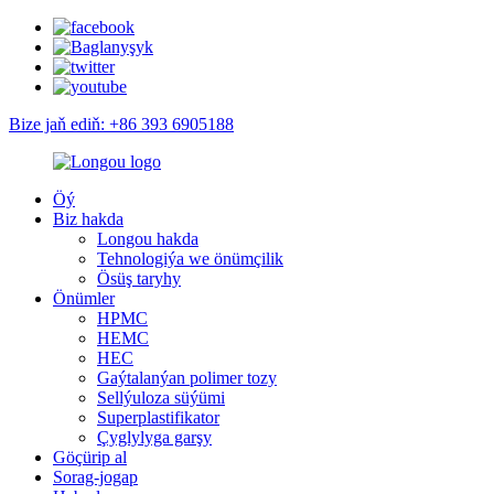
Bize jaň ediň: +86 393 6905188
Öý
Biz hakda
Longou hakda
Tehnologiýa we önümçilik
Ösüş taryhy
Önümler
HPMC
HEMC
HEC
Gaýtalanýan polimer tozy
Sellýuloza süýümi
Superplastifikator
Çyglylyga garşy
Göçürip al
Sorag-jogap