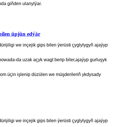
da giňden ulanylýar.
ilen üpjün edýär
ijiligi we inçejik gips bilen ýerüsti çyglylygyň ajaýyp
wada-da uzak açyk wagt berip biler,
ajaýyp gurluşyk
inom üçin işlenip düzülen we müşderileriň ykdysady
ijiligi we inçejik gips bilen ýerüsti çyglylygyň ajaýyp