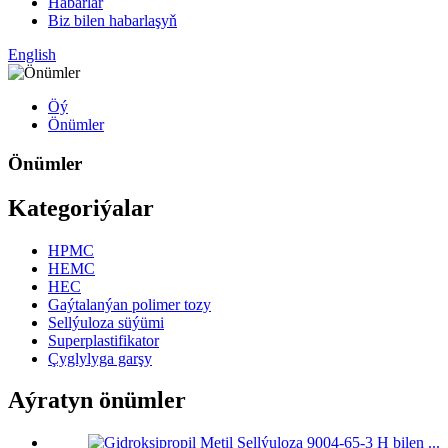
Habarlar
Biz bilen habarlaşyň
English
Öý
Önümler
Önümler
Kategoriýalar
HPMC
HEMC
HEC
Gaýtalanýan polimer tozy
Sellýuloza süýümi
Superplastifikator
Çyglylyga garşy
Aýratyn önümler