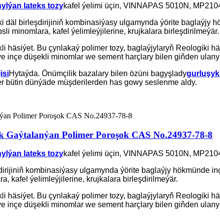
ylýan lateks tozy
kafel ýelimi üçin, VINNAPAS 5010N, MP2104
ki däl birleşdirijiniň kombinasiýasy ulgamynda ýörite baglaýjy 
i minomlara, kafel ýelimleýjilerine, krujkalara birleşdirilmeýär.
i häsiýet. Bu çynlakaý polimer tozy, baglaýjylaryň Reologiki h
eýe inçe düşekli minomlar we sement harçlary bilen giňden ulanyl
isi
Hytaýda. Önümçilik bazalary bilen özüni bagyşlady
gurluşyk
r bütin dünýäde müşderilerden has gowy seslenme aldy.
k Gaýtalanýan Polimer Poroşok CAS No.24937-78-8
ylýan lateks tozy
kafel ýelimi üçin, VINNAPAS 5010N, MP2104
şdirijiniň kombinasiýasy ulgamynda ýörite baglaýjy hökmünde in
 kafel ýelimleýjilerine, krujkalara birleşdirilmeýär.
i häsiýet. Bu çynlakaý polimer tozy, baglaýjylaryň Reologiki h
eýe inçe düşekli minomlar we sement harçlary bilen giňden ulanyl