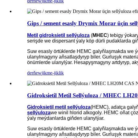
derňew
jikme-jiklik
Gips / sement esasly Drymix Morar üçin se
Metil gidroksietil sellýuloza
(
MHEC
) tebigy ýokar
serişde we dispersant ýaly köp dürli pudaklarda giň
Suw esasly örtüklerde HEMC galyňlaşmakda we ýel
ulanylmagyny aňsatlaşdyryp biler. Gurluşyk materi
önümlerde ulanylýar. Hesapyşmagyny artdyryp, aky
derňew
jikme-jiklik
Gidroksietil Metil Sellýuloza / MHEC LH2
Gidroksietil metil sellýuloza
(HEMC), adatça galyňl
sellýuloza
we winil hlorid alkogoly. HEMC oňat çöz
ýaly meýdanlarda giňden ulanylýar.
Suw esasly örtüklerde HEMC galyňlaşmakda we ýel
ulanylmagyny aňsatlaşdyryp biler. Gurluşyk materi