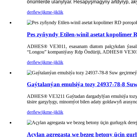
önümlerde ulanylýar. Hesapyşmagyny artdyryp, aky
derňew
jikme-jiklik
Pes zyňyndy Etilen-winil asetat kopolimer
ADHES® VE3011, esasanam diatom palçykdan ýasalan be
“Longou” kompaniýasy Rdp Öndüriji, ADHES® VE3011 ga
derňew
jikme-jiklik
Gaýtalanýan emulsiýa tozy 24937-78-8 Su
ADHES® VE3211 Gaýtadan dargadylýan emulsiýa tozy, etil
täsire garşylygy, minomýot bilen adaty goldawyň arasyn
derňew
jikme-jiklik
Açylan agregasta we bezeg betony üçin gurlu