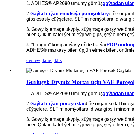
1. ADHES® AP2080 umumy görnüş
gaýtadan ulan
2.
Gaýtalanýan emulsiýa poroşoklary
diňe organi
gips esasly çüýşelere, SLF minomýotlara, diwar gipsl
3. Gowy işlemäge ukyply, süýşmäge garşy we örtükl
biler. Çukur, kafel ýelimleýji we gips, şeýle hem ç
4. “Longou” kompaniýasy öňde barýar
RDP öndürij
ADHES® markasy bilen üpjün etmek bilen, önümle
derňew
jikme-jiklik
Gurluşyk Drymix Mortar üçin VAE Poroşo
1. ADHES® AP2080 umumy görnüş
gaýtadan ulan
2.
Gaýtalanýan poroşoklar
diňe organiki däl birle
çüýşelere, SLF minomýotlara, diwar gipsli minomlara,
3. Gowy işlemäge ukyply, süýşmäge garşy we örtükl
biler. Çukur, kafel ýelimleýji we gips, şeýle hem ç