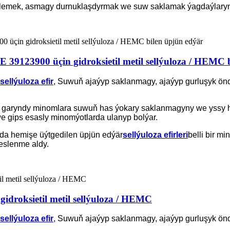
elllemek, asmagy durnuklaşdyrmak we suw saklamak ýagdaýlaryn
123900 üçin gidroksietil metil sellýuloza / HEMC b
sellýuloza efir
, Suwuň ajaýyp saklanmagy, ajaýyp gurluşyk öndür
 garyndy minomlara suwuň has ýokary saklanmagyny we yssy ho
we gips esasly minomýotlarda ulanyp bolýar.
da hemişe üýtgedilen üpjün edýär
sellýuloza efirleri
belli bir m
seslenme aldy.
 gidroksietil metil sellýuloza / HEMC
sellýuloza efir
, Suwuň ajaýyp saklanmagy, ajaýyp gurluşyk öndür