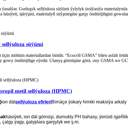
lýar. Gurluşyk sellýuloza süýümi ýylylyk izolýasiýa materialynda aňsa
häsiýeti, işleýşini, materialyň süýşmegine garşy öndürijiligini gowulan
y sellýuloza süýümi
n möhüm materiallardan biridir. “Ecocell GSMA” bilen asfalt örtük,
 gowy öndürijilige eýedir. Ulanyş görnüşine görä, ony GSMA we GC-
ipropil metil sellýuloza (HPMC)
)
ion däl
sellýuloza efirleri
Birnäçe ýokary himiki reaksiýa arkaly
mak
häsiýeti, ion däl görnüşi, durnukly PH bahasy, ýerüsti işjeňli
 çalgy ýagy, galyplara garşylyk we ş.m.