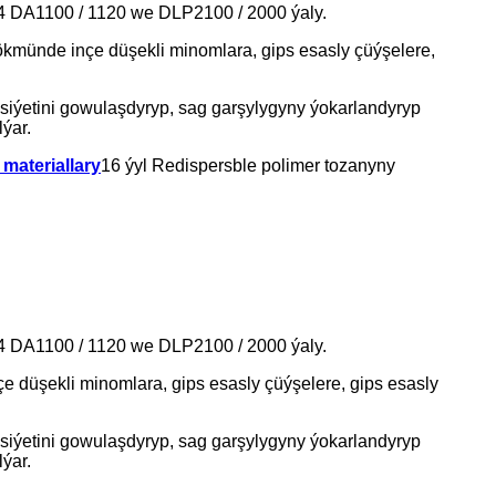
 DA1100 / 1120 we DLP2100 / 2000 ýaly.
hökmünde inçe düşekli minomlara, gips esasly çüýşelere,
äsiýetini gowulaşdyryp, sag garşylygyny ýokarlandyryp
ýar.
 materiallary
16 ýyl Redispersble polimer tozanyny
 DA1100 / 1120 we DLP2100 / 2000 ýaly.
çe düşekli minomlara, gips esasly çüýşelere, gips esasly
äsiýetini gowulaşdyryp, sag garşylygyny ýokarlandyryp
ýar.