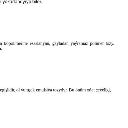
ýokarlandyryp biler.
 kopolimerine esaslanýan, gaýtadan ýaýramaz polimer tozy.
.
işlidir, ol ýumşak emulsiýa tozydyr. Bu önüm oňat çeýeligi,