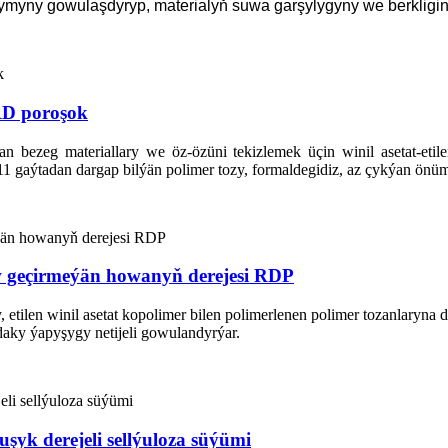
myny gowulaşdyryp, materialyň suwa garşylygyny we berkligini 
 RD poroşok
zeg materiallary we öz-özüni tekizlemek üçin winil asetat-etilen
ýtadan dargap bilýän polimer tozy, formaldegidiz, az çykýan önüm
w geçirmeýän howanyň derejesi RDP
en winil asetat kopolimer bilen polimerlenen polimer tozanlaryna deg
daky ýapyşygy netijeli gowulandyrýar.
şyk derejeli sellýuloza süýümi