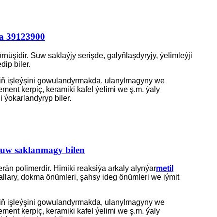
za 39123900
rnüşidir. Suw saklaýjy serişde, galyňlaşdyryjy, ýelimleýji
ip biler.
niň işleýşini gowulandyrmakda, ulanylmagyny we
ment kerpiç, keramiki kafel ýelimi we ş.m. ýaly
ýokarlandyryp biler.
suw saklanmagy bilen
rän polimerdir. Himiki reaksiýa arkaly alynýar
metil
allary, dokma önümleri, şahsy ideg önümleri we iýmit
niň işleýşini gowulandyrmakda, ulanylmagyny we
ment kerpiç, keramiki kafel ýelimi we ş.m. ýaly