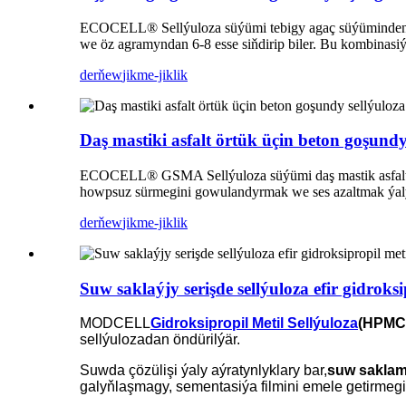
ECOCELL® Sellýuloza süýümi tebigy agaç süýüminden ýasa
we öz agramyndan 6-8 esse siňdirip biler. Bu kombinasiýa 
derňew
jikme-jiklik
Daş mastiki asfalt örtük üçin beton goşund
ECOCELL® GSMA Sellýuloza süýümi daş mastik asfalt üçi
howpsuz sürmegini gowulandyrmak we ses azaltmak ýaly
derňew
jikme-jiklik
Suw saklaýjy serişde sellýuloza efir gidroks
MODCELL
Gidroksipropil Metil Sellýuloza
(HPMC
sellýulozadan öndürilýär.
Suwda çözülişi ýaly aýratynlyklary bar,
suw sakla
galyňlaşmagy, sementasiýa filmini emele getirmegi,