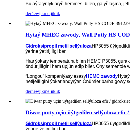
Bu aýratynlyklaryň hemmesi bilen, galyňlaşma, j
derňew
jikme-jiklik
Hytaý MHEC zawody, Wall Putty HS CODE 39
Gidroksipropil metil sellýuloza
HP3055 üýtgedildi
ýerine ýetirijiligi bar
Has ýokary temperatura bilen HEMC P3055, gurak
öndürijiligini hem üpjün edip biler. Ony sementde 
“Longou” kompaniýasy esasy
HEMC zawody
Hytaý
netijeliligini ýokarlandyrýar. Önümler barha gowy 
derňew
jikme-jiklik
Diwar putty üçin üýtgedilen sellýuloza efir /
Gidroksipropil metil sellýuloza
HP3055 üýtgedildi
ýerine ýetirijiligi bar