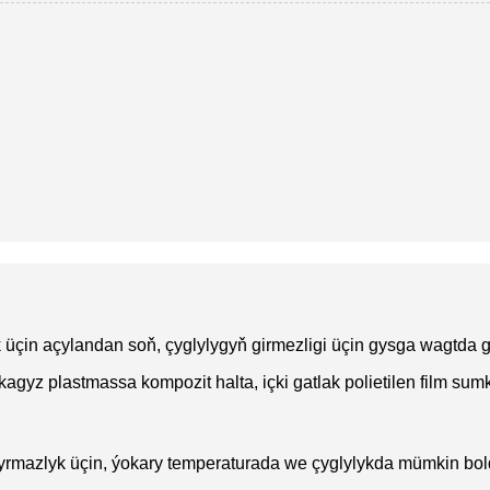
k üçin açylandan soň, çyglylygyň girmezligi üçin gysga wagtda
kagyz plastmassa kompozit halta, içki gatlak polietilen film sum
andyrmazlyk üçin, ýokary temperaturada we çyglylykda mümkin bol