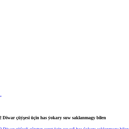
 Diwar çüýşesi üçin has ýokary suw saklanmagy bilen