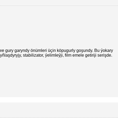
 we gury garyndy önümleri üçin köpugurly goşundy. Bu ýokary
ňlaşdyryjy, stabilizator, ýelimleýji, film emele getiriji serişde.