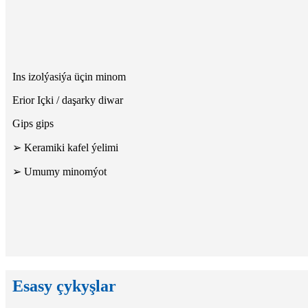
Ins izolýasiýa üçin minom
Erior Içki / daşarky diwar
Gips gips
➢ Keramiki kafel ýelimi
➢ Umumy minomýot
Esasy çykyşlar