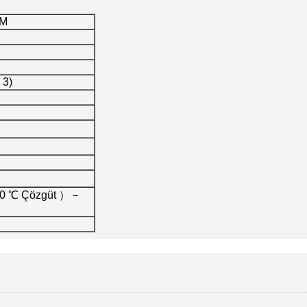
0M
 3)
 20 ℃ Çözgüt ）－