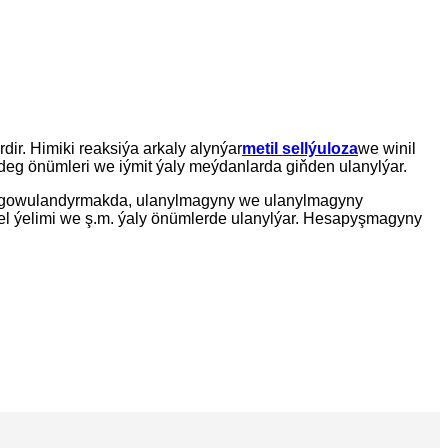
dir. Himiki reaksiýa arkaly alynýar
metil sellýuloza
we winil
ideg önümleri we iýmit ýaly meýdanlarda giňden ulanylýar.
ini gowulandyrmakda, ulanylmagyny we ulanylmagyny
fel ýelimi we ş.m. ýaly önümlerde ulanylýar. Hesapyşmagyny