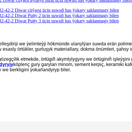
elleşdiriji we ýelimleýji hökmünde ulanylýan suwda erän polimer
esasly örtükler, gurluşyk materiallary, dokma önümleri, şahsy 
özegçilik etmekde, örtügiň akymlylygyny we örtüginiň işleýş
dyryjy
köplenç gury garylan minom, sement kerpiç, keramiki ka
we berkligini ýokarlandyryp biler.