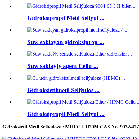
Gidroksipropil Metil Sellýul ...
Suw saklaýan gidroksiprop ...
Suw saklaýjy agent Cellu ...
Gidroksietilmetil Sellýulos ...
Gidroksipropil Metil Sellýul ...
Gidroksietil Metil Sellýuloza / MHEC LH20M CAS No. 9032-42-2