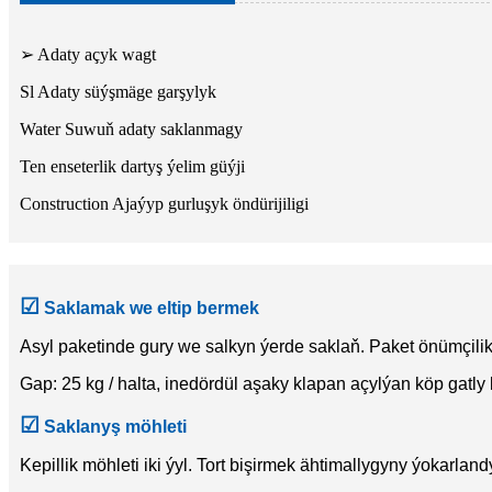
➢ Adaty açyk wagt
Sl Adaty süýşmäge garşylyk
Water Suwuň adaty saklanmagy
Ten enseterlik dartyş ýelim güýji
Construction Ajaýyp gurluşyk öndürijiligi
☑
Saklamak we eltip bermek
Asyl paketinde gury we salkyn ýerde saklaň. Paket önümçili
Gap: 25 kg / halta, inedördül aşaky klapan açylýan köp gatly 
☑
Saklanyş möhleti
Kepillik möhleti iki ýyl. Tort bişirmek ähtimallygyny ýokarl