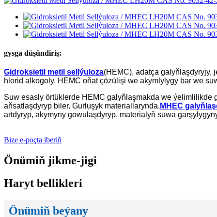
gysga düşündiriş:
Gidroksietil metil sellýuloza
(HEMC), adatça galyňlaşdyryjy, j
hlorid alkogoly. HEMC oňat çözülişi we akymlylygy bar we suw 
Suw esasly örtüklerde HEMC galyňlaşmakda we ýelimlilikde g
aňsatlaşdyryp biler. Gurluşyk materiallarynda,
MHEC galyňlaş
artdyryp, akymyny gowulaşdyryp, materialyň suwa garşylygyny 
Bize e-poçta iberiň
Önümiň jikme-jigi
Haryt bellikleri
Önümiň beýany