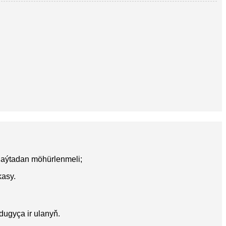
 gaýtadan möhürlenmeli;
kasy.
dugyça ir ulanyň.