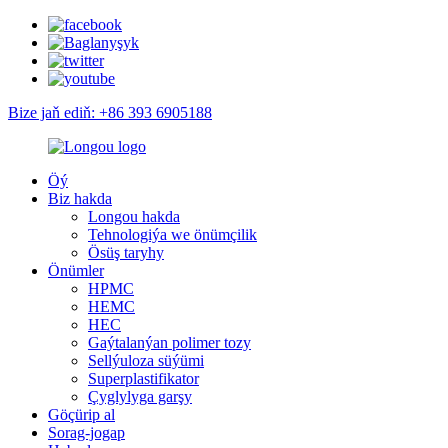
Bize jaň ediň: +86 393 6905188
Öý
Biz hakda
Longou hakda
Tehnologiýa we önümçilik
Ösüş taryhy
Önümler
HPMC
HEMC
HEC
Gaýtalanýan polimer tozy
Sellýuloza süýümi
Superplastifikator
Çyglylyga garşy
Göçürip al
Sorag-jogap