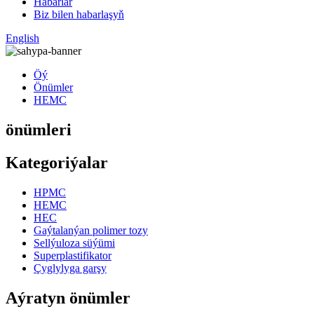
Habarlar
Biz bilen habarlaşyň
English
Öý
Önümler
HEMC
önümleri
Kategoriýalar
HPMC
HEMC
HEC
Gaýtalanýan polimer tozy
Sellýuloza süýümi
Superplastifikator
Çyglylyga garşy
Aýratyn önümler