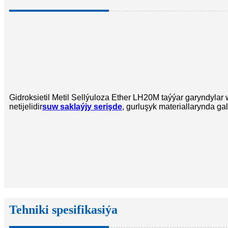
Gidroksietil Metil Sellýuloza Ether LH20M taýýar garyndylar
netijelidir
suw saklaýjy serişde
, gurluşyk materiallarynda galy
Tehniki spesifikasiýa