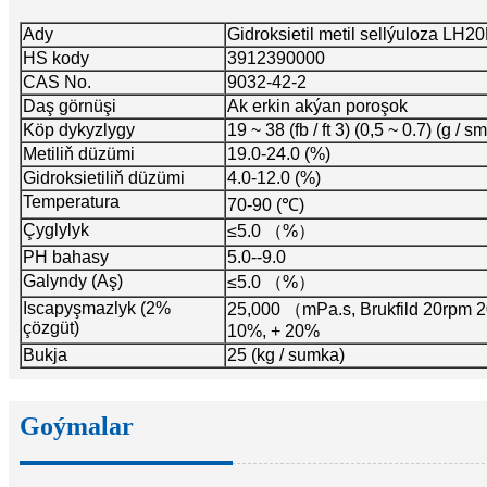
Ady
Gidroksietil metil sellýuloza LH2
HS kody
3912390000
CAS No.
9032-42-2
Daş görnüşi
Ak erkin akýan poroşok
Köp dykyzlygy
19 ~ 38 (fb / ft 3) (0,5 ~ 0.7) (g / sm
Metiliň düzümi
19.0-24.0 (%)
Gidroksietiliň düzümi
4.0-12.0 (%)
Temperatura
70-90 (℃)
Çyglylyk
≤5.0 （%）
PH bahasy
5.0--9.0
Galyndy (Aş)
≤5.0 （%）
Iscapyşmazlyk (2%
25,000 （mPa.s, Brukfild 20rpm
çözgüt)
10%, + 20%
Bukja
25 (kg / sumka)
Goýmalar